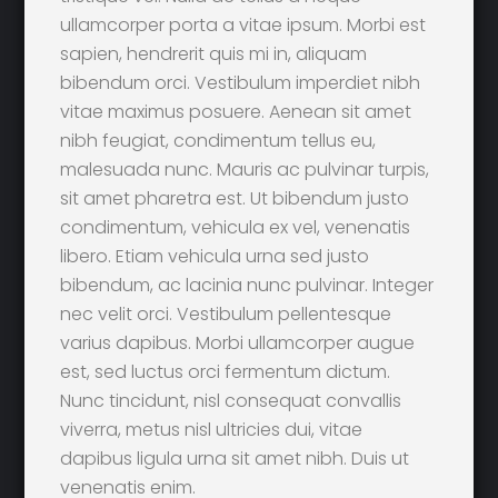
ullamcorper porta a vitae ipsum. Morbi est
sapien, hendrerit quis mi in, aliquam
bibendum orci. Vestibulum imperdiet nibh
vitae maximus posuere. Aenean sit amet
nibh feugiat, condimentum tellus eu,
malesuada nunc. Mauris ac pulvinar turpis,
sit amet pharetra est. Ut bibendum justo
condimentum, vehicula ex vel, venenatis
libero. Etiam vehicula urna sed justo
bibendum, ac lacinia nunc pulvinar. Integer
nec velit orci. Vestibulum pellentesque
varius dapibus. Morbi ullamcorper augue
est, sed luctus orci fermentum dictum.
Nunc tincidunt, nisl consequat convallis
viverra, metus nisl ultricies dui, vitae
dapibus ligula urna sit amet nibh. Duis ut
venenatis enim.