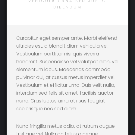
VEHICULA URNA SED JUSTO
BIBENDUM
Curabitur eget semper ante. Morbi eleifend
ultricies est, a blandit diam vehicula vel.
Vestibulum porttitor nisi quis viverra
hendrerit. Suspendisse vel volutpat nibh, vel
elementum lacus. Maecenas commodo
pulvinar dui, at cursus metus imperdiet vel.
Vestibulum et efficitur urna. Duis velit nulla,
interdum sed felis sit amet, facilisis auctor
nunc. Cras luctus urna at risus feugiat
scelerisque nec sed diam.
Nunc fringilla metus odio, at rutrum augue
tristique vel. Nulla ac tellus a neque